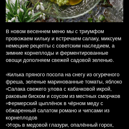
В новом весеннем меню мы с триумфом
провожаем кильку и встречаем салаку, миксуем
немецкие рецепты с советским наследием, а
зимние корнеплоды и ферментированные
овощи дополняем свежей садовой зеленью.
▫️Килька пряного посола на снегу из огуречного
фреша, зеленые маринованные томаты, яблоко
▫️Салака свежего улова с кабачковой икрой,
раковым биском и соусом из местных сморчков
▫️Фермерский цыплёнок в чёрном меду с
обжаренный салатом романо и чипсами из
корнеплодов
▫️Угорь в медовой глазури, опалённый горох,