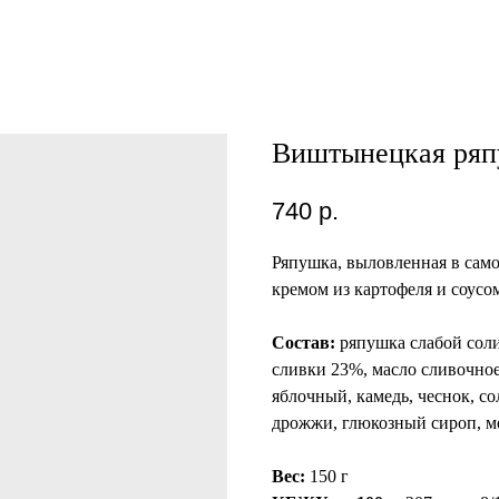
Виштынецкая ря
740
р.
Ряпушка, выловленная в само
кремом из картофеля и соусо
Состав:
ряпушка слабой соли
сливки 23%, масло сливочное,
яблочный, камедь, чеснок, со
дрожжи, глюкозный сироп, ме
Вес:
150 г