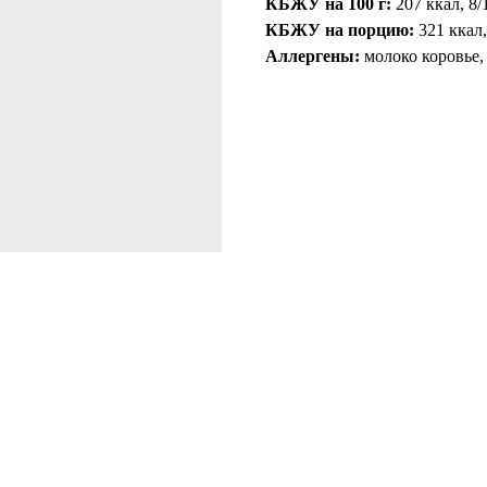
КБЖУ на 100 г:
207 ккал, 8/
КБЖУ на порцию:
321 ккал,
Аллергены:
молоко коровье,