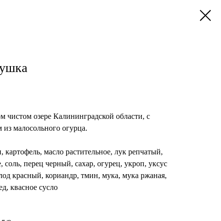
пушка
м чистом озере Калининградской области, с
м из малосольного огурца.
, картофель, масло растительное, лук репчатый,
 соль, перец черный, сахар, огурец, укроп, уксус
лод красный, кориандр, тмин, мука, мука ржаная,
д, квасное сусло