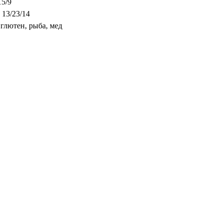
15/9
 13/23/14
 глютен, рыба, мед